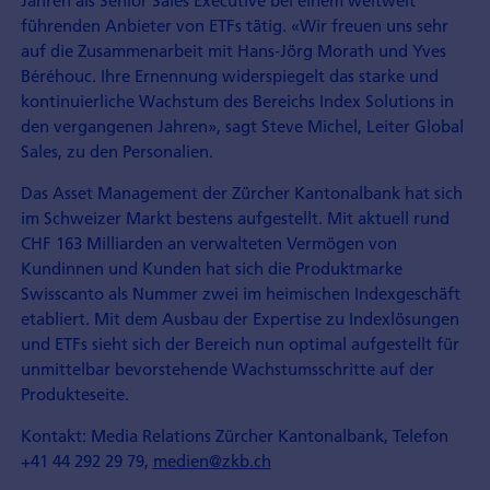
Jahren als Senior Sales Executive bei einem weltweit
führenden Anbieter von ETFs tätig. «Wir freuen uns sehr
auf die Zusammenarbeit mit Hans-Jörg Morath und Yves
Béréhouc. Ihre Ernennung widerspiegelt das starke und
kontinuierliche Wachstum des Bereichs Index Solutions in
den vergangenen Jahren», sagt Steve Michel, Leiter Global
Sales, zu den Personalien.
Das Asset Management der Zürcher Kantonalbank hat sich
im Schweizer Markt bestens aufgestellt. Mit aktuell rund
CHF 163 Milliarden an verwalteten Vermögen von
Kundinnen und Kunden hat sich die Produktmarke
Swisscanto als Nummer zwei im heimischen Indexgeschäft
etabliert. Mit dem Ausbau der Expertise zu Indexlösungen
und ETFs sieht sich der Bereich nun optimal aufgestellt für
unmittelbar bevorstehende Wachstumsschritte auf der
Produkteseite.
Kontakt: Media Relations Zürcher Kantonalbank, Telefon
+41 44 292 29 79,
medien@zkb.ch