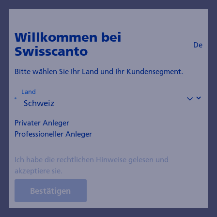
Willkommen bei
De
Swisscanto
Bitte wählen Sie Ihr Land und Ihr Kundensegment.
Medien
Land
Über uns
Private
Die Zürcher Kantonalbank
Privater Anleger
verstärkt ETF-Expertise
Professioneller Anleger
Medieninfo vom 24. März 2025
Ich habe die
rechtlichen Hinweise
gelesen und
akzeptiere sie.
Bestätigen