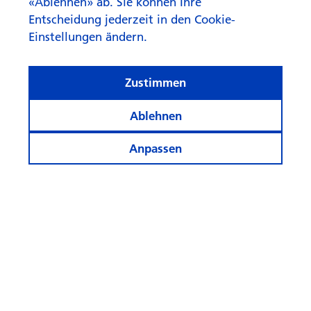
«Ablehnen» ab. Sie können Ihre
Entscheidung jederzeit in den Cookie-
Einstellungen ändern.
«Aktives Asset Management
schafft Mehrwert»
Zustimmen
Ablehnen
Anpassen
Informiert bleiben
Rechner und Apps
Weitere Webseiten