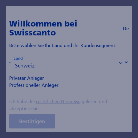
Willkommen bei
De
Swisscanto
Bitte wählen Sie Ihr Land und Ihr Kundensegment.
Anlegerinformationen
Land
Wer wir sind
Institutionelle
Ruben Feldman wird
Privater Anleger
neuer Leiter
Professioneller Anleger
Nachhaltigkeit im Asset
Ich habe die
rechtlichen Hinweise
gelesen und
Management der ZKB
akzeptiere sie.
Medieninfo vom 05. Februar 2026
Bestätigen