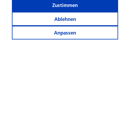
Zustimmen
Ablehnen
Anpassen
Informiert bleiben
Weitere Webseiten
Folgen
Sie
uns!
© Swisscanto Holding AG
Cookie-Einstellungen