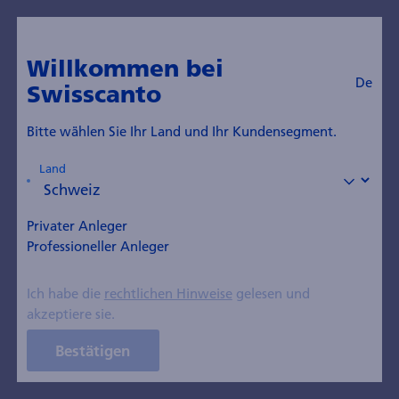
Willkommen bei
De
Swisscanto
Bitte wählen Sie Ihr Land und Ihr Kundensegment.
Anlegerinformationen
Land
Wer wir sind
Institutionelle
Asset Management der
Privater Anleger
Zürcher Kantonalbank
Professioneller Anleger
startet Folgeprodukt für
Ich habe die
rechtlichen Hinweise
gelesen und
den Schweizer Private-
akzeptiere sie.
Equity-Wachstumsfonds
Bestätigen
Anlegerinformation vom 18. März 2025