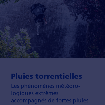
Pluies torrentielles
Les phéno­mènes météoro­
logiques extrêmes
accompagnés de fortes pluies