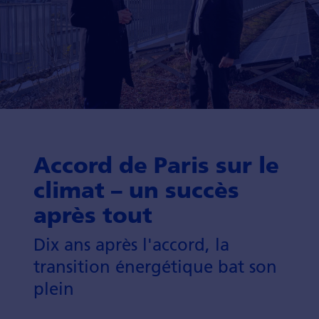
Accord de Paris sur le
climat – un succès
après tout
Dix ans après l'accord, la
transition énergétique bat son
plein