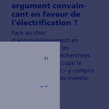
argu­ment convain­
cant en faveur de
l'élec­trif­ication ?
Face au choc
d'approvisionnement en
pétrole et en gaz, les
alternatives sont recherchées.
Fr
L'élec­trifica­tion occupe le
devant de la scène – y compris
du point de vue des investis­
sements.