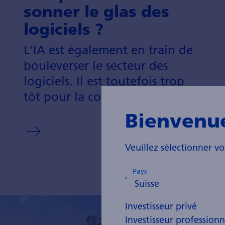
sonner le glas des
logiciels ?
L'IA est égale­ment en train de
boule­verser le secteur des
logiciels. Il est toute­fois trop
tôt pour la condamner.
Bienvenu
Veuillez sélectionner vo
Pays
Investisseur privé
Investisseur professionn