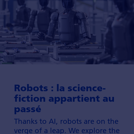
Robots : la science-
fiction appartient au
passé
Thanks to AI, robots are on the
verge of a leap. We explore the