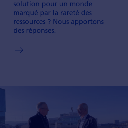
so­lution pour un monde
marqué par la ra­reté des
ressour­ces ? Nous appor­tons
des répon­ses.