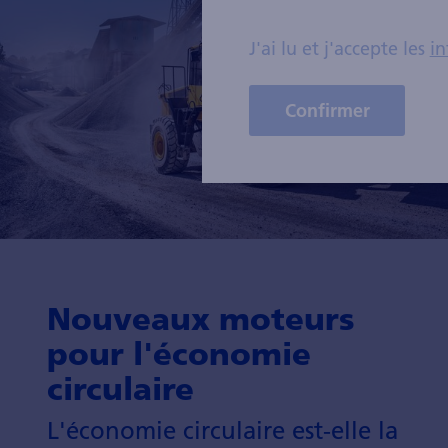
J'ai lu et j'accepte les
in
Confirmer
Nouveaux moteurs
pour l'économie
circulaire
L'économie circulaire est-elle la