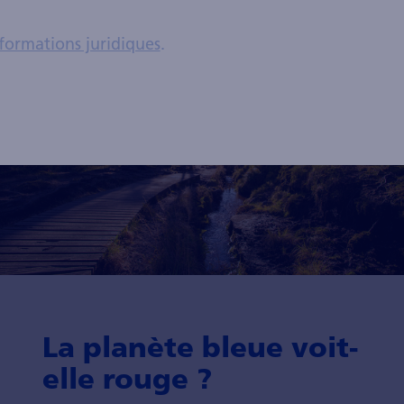
formations juridiques
.
La planète bleue voit-
elle rouge ?