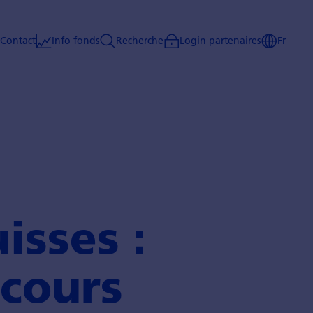
Contact
Info fonds
Recherche
Login partenaires
Fr
isses :
ecours